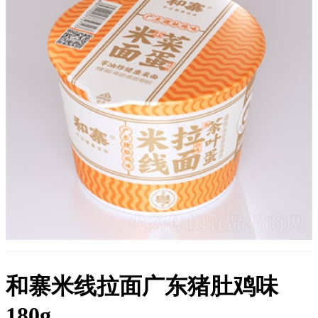
和寨米线拉面广东猪肚鸡味
180g