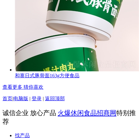
和寨日式豚骨面163g方便食品
查看更多 猜你喜欢
首页
|
电脑版
|
登录
|
返回顶部
诚信企业 放心产品
火爆休闲食品招商网
特别推
荐
找产品