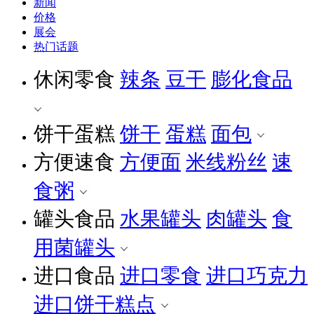
新闻
价格
展会
热门话题
休闲零食
辣条
豆干
膨化食品
饼干蛋糕
饼干
蛋糕
面包
方便速食
方便面
米线粉丝
速
食粥
罐头食品
水果罐头
肉罐头
食
用菌罐头
进口食品
进口零食
进口巧克力
进口饼干糕点