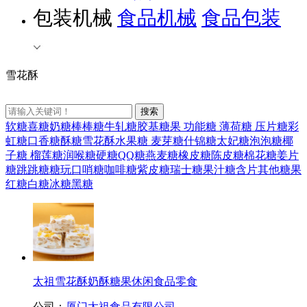
包装机械
食品机械
食品包装
雪花酥
软糖
喜糖
奶糖
棒棒糖
牛轧糖
胶基糖果
功能糖
薄荷糖
压片糖
彩
虹糖
口香糖
酥糖
雪花酥
水果糖
麦芽糖
什锦糖
太妃糖
泡泡糖
椰
子糖
榴莲糖
润喉糖
硬糖
QQ糖
燕麦糖
橡皮糖
陈皮糖
棉花糖
姜片
糖
跳跳糖
糖玩
口哨糖
咖啡糖
紫皮糖
瑞士糖
果汁糖
含片
其他糖果
红糖
白糖
冰糖
黑糖
太祖雪花酥奶酥糖果休闲食品零食
公司：
厦门太祖食品有限公司