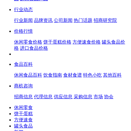
行业动态
行业新闻
品牌资讯
公司新闻
热门话题
招商研究院
价格行情
休闲零食价格
饼干蛋糕价格
方便速食价格
罐头食品价
格
进口食品价格
食品百科
休闲食品百科
饮食指南
食材食谱
特色小吃
其他百科
商机咨询
招商信息
代理信息
供应信息
采购信息
市场
协会
休闲零食
饼干蛋糕
方便速食
罐头食品