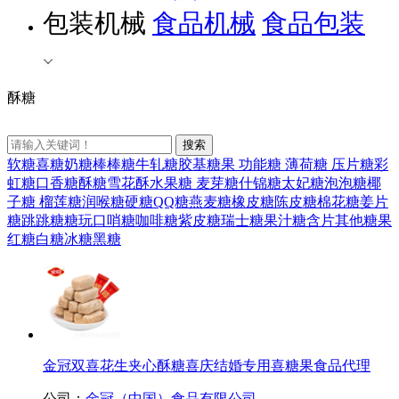
包装机械
食品机械
食品包装
酥糖
软糖
喜糖
奶糖
棒棒糖
牛轧糖
胶基糖果
功能糖
薄荷糖
压片糖
彩
虹糖
口香糖
酥糖
雪花酥
水果糖
麦芽糖
什锦糖
太妃糖
泡泡糖
椰
子糖
榴莲糖
润喉糖
硬糖
QQ糖
燕麦糖
橡皮糖
陈皮糖
棉花糖
姜片
糖
跳跳糖
糖玩
口哨糖
咖啡糖
紫皮糖
瑞士糖
果汁糖
含片
其他糖果
红糖
白糖
冰糖
黑糖
金冠双喜花生夹心酥糖喜庆结婚专用喜糖果食品代理
公司：
金冠（中国）食品有限公司