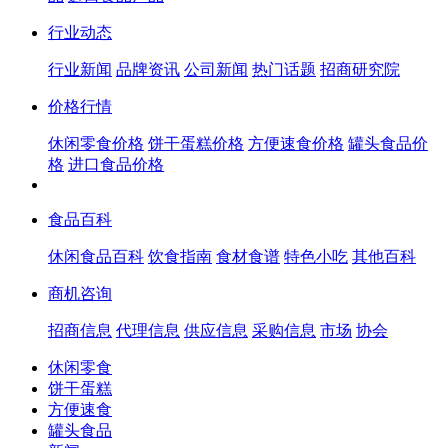
行业动态
行业新闻
品牌资讯
公司新闻
热门话题
招商研究院
价格行情
休闲零食价格
饼干蛋糕价格
方便速食价格
罐头食品价
格
进口食品价格
食品百科
休闲食品百科
饮食指南
食材食谱
特色小吃
其他百科
商机咨询
招商信息
代理信息
供应信息
采购信息
市场
协会
休闲零食
饼干蛋糕
方便速食
罐头食品