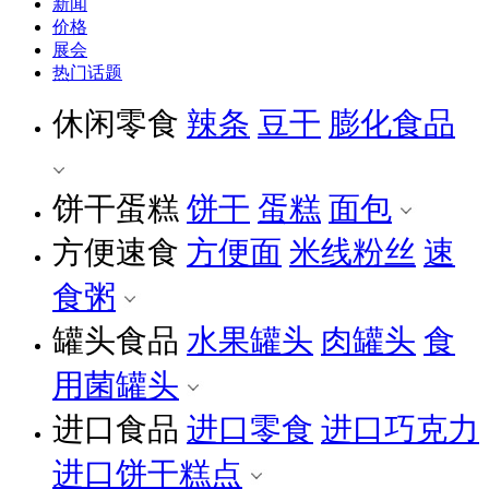
新闻
价格
展会
热门话题
休闲零食
辣条
豆干
膨化食品
饼干蛋糕
饼干
蛋糕
面包
方便速食
方便面
米线粉丝
速
食粥
罐头食品
水果罐头
肉罐头
食
用菌罐头
进口食品
进口零食
进口巧克力
进口饼干糕点