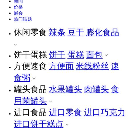
新闻
价格
展会
热门话题
休闲零食
辣条
豆干
膨化食品
饼干蛋糕
饼干
蛋糕
面包
方便速食
方便面
米线粉丝
速
食粥
罐头食品
水果罐头
肉罐头
食
用菌罐头
进口食品
进口零食
进口巧克力
进口饼干糕点