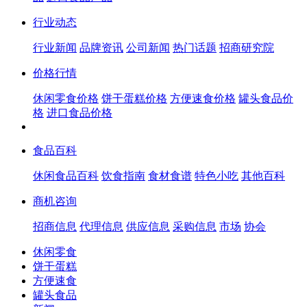
行业动态
行业新闻
品牌资讯
公司新闻
热门话题
招商研究院
价格行情
休闲零食价格
饼干蛋糕价格
方便速食价格
罐头食品价
格
进口食品价格
食品百科
休闲食品百科
饮食指南
食材食谱
特色小吃
其他百科
商机咨询
招商信息
代理信息
供应信息
采购信息
市场
协会
休闲零食
饼干蛋糕
方便速食
罐头食品