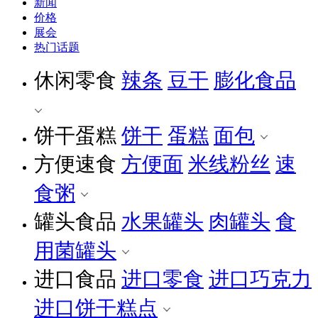
新闻
价格
展会
热门话题
休闲零食
辣条
豆干
膨化食品
饼干蛋糕
饼干
蛋糕
面包
方便速食
方便面
米线粉丝
速
食粥
罐头食品
水果罐头
肉罐头
食
用菌罐头
进口食品
进口零食
进口巧克力
进口饼干糕点