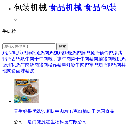
包装机械
食品机械
食品包装
牛肉粒
鸡爪/凤爪
鸡脖
鸡腿
鸡肉
鸡翅
鸡柳
烧鸡
鸭脖
鸭腿
鸭锁骨
鸭胗
烤
鸭
鸭舌
鸭爪
牛肉干
牛肉粒
手撕牛肉
风干牛肉
猪肉脯
猪肉粒
扒鸡
德州扒鸡
牛肉
驴肉
猪肉
猪蹄猪脚
灯影牛肉
鸭掌
鸭翅
鸭排
鸭肉
其
他肉食卤味
猪皮
天生好果优选沙爹味牛肉粒85克肉脯肉干休闲食品
公司：
厦门健源红生物科技有限公司