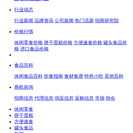
行业动态
行业新闻
品牌资讯
公司新闻
热门话题
招商研究院
价格行情
休闲零食价格
饼干蛋糕价格
方便速食价格
罐头食品价
格
进口食品价格
食品百科
休闲食品百科
饮食指南
食材食谱
特色小吃
其他百科
商机咨询
招商信息
代理信息
供应信息
采购信息
市场
协会
休闲零食
饼干蛋糕
方便速食
罐头食品