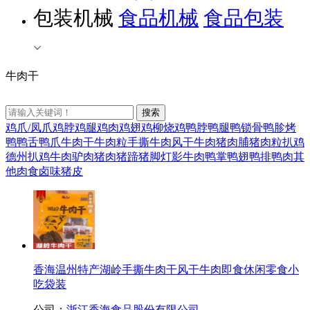
包装机械
食品机械
食品包装
牛肉干
鸡爪/凤爪
鸡脖
鸡腿
鸡肉
鸡翅
鸡柳
烧鸡
鸭脖
鸭腿
鸭锁骨
鸭胗
烤
鸭
鸭舌
鸭爪
牛肉干
牛肉粒
手撕牛肉
风干牛肉
猪肉脯
猪肉粒
扒鸡
德州扒鸡
牛肉
驴肉
猪肉
猪蹄猪脚
灯影牛肉
鸭掌
鸭翅
鸭排
鸭肉
其
他肉食卤味
猪皮
香海温州特产湖岭手撕牛肉干风干牛肉即食休闲零食小
吃袋装
公司：
浙江香海食品股份有限公司