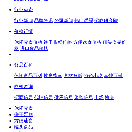
行业动态
行业新闻
品牌资讯
公司新闻
热门话题
招商研究院
价格行情
休闲零食价格
饼干蛋糕价格
方便速食价格
罐头食品价
格
进口食品价格
食品百科
休闲食品百科
饮食指南
食材食谱
特色小吃
其他百科
商机咨询
招商信息
代理信息
供应信息
采购信息
市场
协会
休闲零食
饼干蛋糕
方便速食
罐头食品