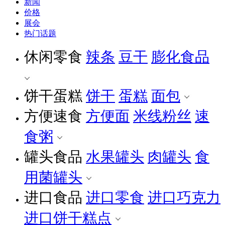
新闻
价格
展会
热门话题
休闲零食
辣条
豆干
膨化食品
饼干蛋糕
饼干
蛋糕
面包
方便速食
方便面
米线粉丝
速
食粥
罐头食品
水果罐头
肉罐头
食
用菌罐头
进口食品
进口零食
进口巧克力
进口饼干糕点