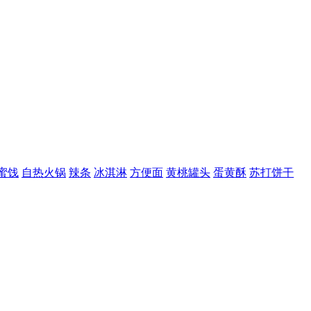
自热火锅
辣条
冰淇淋
方便面
黄桃罐头
蛋黄酥
苏打饼干