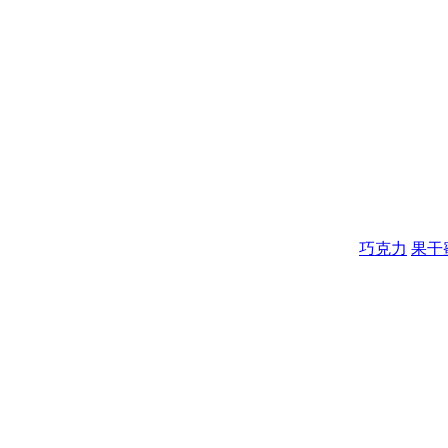
巧克力
果干蜜饯