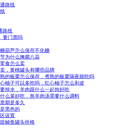
交通路线
路线
通路线
区、要门票吗
糖葫芦怎么保存不化糖
节为什么腌腊八蒜
零食怎么卖
卖，黄桃罐头有哪些品牌
熟的板栗怎么保存，煮熟的板栗隔夜能吃吗
心柚子可以多吃吗，红心柚子怎么剥皮
要焯水，羊肉跟什么一起炖好吃
什么菜好吃，熬羊肉汤需要什么调料
质期是多久
是黑色的
展区设置
豉鲮鱼罐头价格