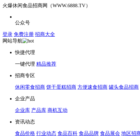
火爆休闲食品招商网（WWW.6888.TV）
公众号
登录
免费注册
招商大全
网站导航
快捷代理
一键代理
精品推荐
招商专区
休闲零食招商
饼干蛋糕招商
方便速食招商
罐头食品招商
企业产品
企业库
产品库
商机互动
资讯动态
食品价格
行业动态
食品百科
食品品牌
食品展会
地区招