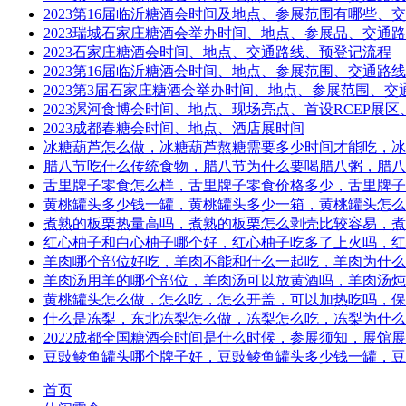
2023第16届临沂糖酒会时间及地点、参展范围有哪些、
2023瑞城石家庄糖酒会举办时间、地点、参展品、交通
2023石家庄糖酒会时间、地点、交通路线、预登记流程
2023第16届临沂糖酒会时间、地点、参展范围、交通路线
2023第3届石家庄糖酒会举办时间、地点、参展范围、交
2023漯河食博会时间、地点、现场亮点、首设RCEP展
2023成都春糖会时间、地点、酒店展时间
冰糖葫芦怎么做，冰糖葫芦熬糖需要多少时间才能吃，冰
腊八节吃什么传统食物，腊八节为什么要喝腊八粥，腊八
舌里牌子零食怎么样，舌里牌子零食价格多少，舌里牌子
黄桃罐头多少钱一罐，黄桃罐头多少一箱，黄桃罐头怎么
煮熟的板栗热量高吗，煮熟的板栗怎么剥壳比较容易，煮
红心柚子和白心柚子哪个好，红心柚子吃多了上火吗，红
羊肉哪个部位好吃，羊肉不能和什么一起吃，羊肉为什么
羊肉汤用羊的哪个部位，羊肉汤可以放黄酒吗，羊肉汤炖
黄桃罐头怎么做，怎么吃，怎么开盖，可以加热吃吗，保
什么是冻梨，东北冻梨怎么做，冻梨怎么吃，冻梨为什么
2022成都全国糖酒会时间是什么时候，参展须知，展馆
豆豉鲮鱼罐头哪个牌子好，豆豉鲮鱼罐头多少钱一罐，豆
首页