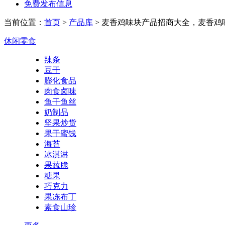
免费发布信息
当前位置：
首页
>
产品库
> 麦香鸡味块产品招商大全，麦香鸡
休闲零食
辣条
豆干
膨化食品
肉食卤味
鱼干鱼丝
奶制品
坚果炒货
果干蜜饯
海苔
冰淇淋
果蔬脆
糖果
巧克力
果冻布丁
素食山珍