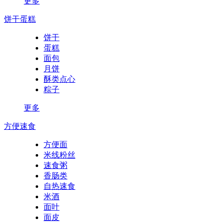
更多
饼干蛋糕
饼干
蛋糕
面包
月饼
酥类点心
粽子
更多
方便速食
方便面
米线粉丝
速食粥
香肠类
自热速食
米酒
面叶
面皮