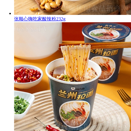
张顺心嗨吃家酸辣粉232g