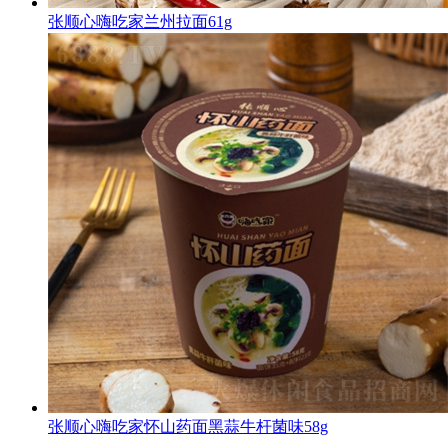
张顺心嗨吃家兰州拉面61g
张顺心嗨吃家怀山药面黑蒜牛杆菌味58g