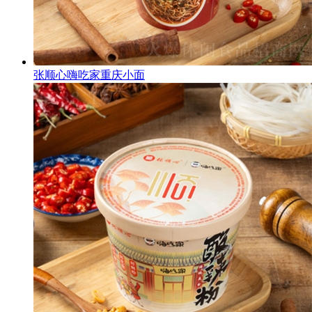
张顺心嗨吃家重庆小面