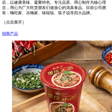
询公司
后，以健康美味、凝聚特色、专注品质、用心制作为核心理
山东 王 18:54 留言咨询公司
念，用心为广大吃货朋友们做放心的清真食品。目前公司拥
山东泰安 王 11:28 留言咨询
有：嗨吃家、乐嗨家、味哒哒、筷子说等四大品牌。
公司
［点击展开］
浙江杭州 星泽 13:53 留言咨
询公司
招商产品
辽宁朝阳 刘立伟 20:22 留言
咨询公司
福建 郭良谦 23:46 留言咨询
公司
湖北黄石 李杰 00:00 留言咨
询公司
吉林通化 邓智航 11:36 留言
咨询公司