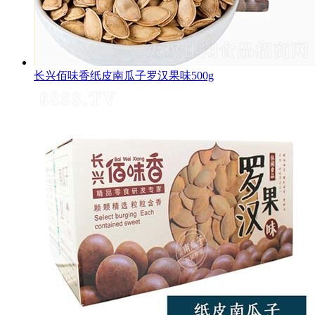
长兴佰味香纸皮南瓜子罗汉果味500g