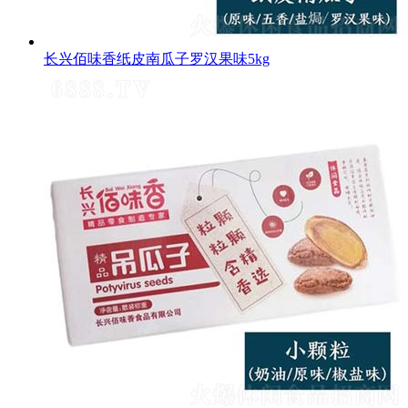
长兴佰味香纸皮南瓜子罗汉果味5kg