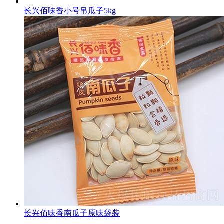
长兴佰味香小号吊瓜子5kg
长兴佰味香南瓜子原味袋装