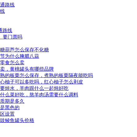
交通路线
路线
通路线
区、要门票吗
糖葫芦怎么保存不化糖
节为什么腌腊八蒜
零食怎么卖
卖，黄桃罐头有哪些品牌
熟的板栗怎么保存，煮熟的板栗隔夜能吃吗
心柚子可以多吃吗，红心柚子怎么剥皮
要焯水，羊肉跟什么一起炖好吃
什么菜好吃，熬羊肉汤需要什么调料
质期是多久
是黑色的
展区设置
豉鲮鱼罐头价格