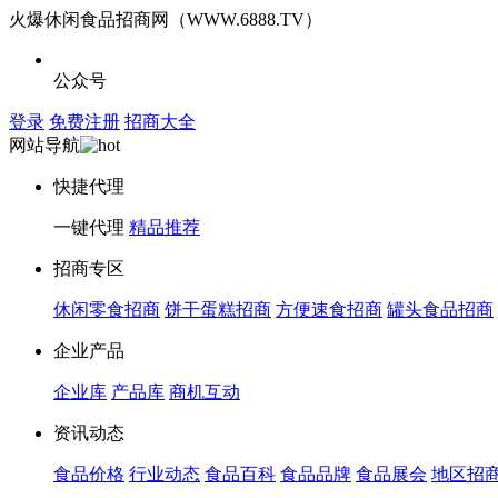
火爆休闲食品招商网（WWW.6888.TV）
公众号
登录
免费注册
招商大全
网站导航
快捷代理
一键代理
精品推荐
招商专区
休闲零食招商
饼干蛋糕招商
方便速食招商
罐头食品招商
企业产品
企业库
产品库
商机互动
资讯动态
食品价格
行业动态
食品百科
食品品牌
食品展会
地区招