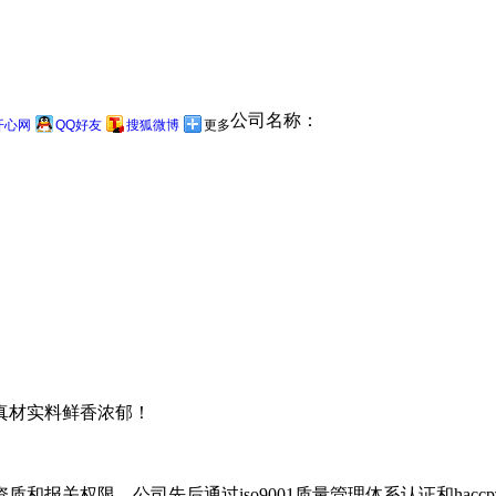
公司名称：
开心网
QQ好友
搜狐微博
更多
真材实料鲜香浓郁！
和报关权限，公司先后通过iso9001质量管理体系认证和ha