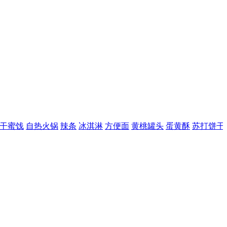
蜜饯
自热火锅
辣条
冰淇淋
方便面
黄桃罐头
蛋黄酥
苏打饼干