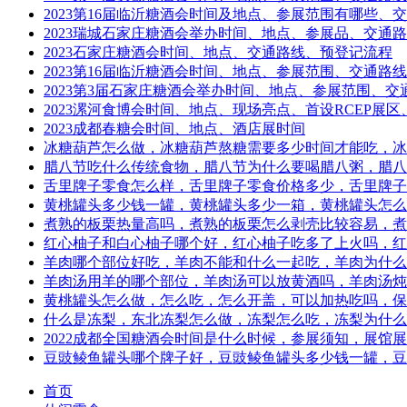
2023第16届临沂糖酒会时间及地点、参展范围有哪些、
2023瑞城石家庄糖酒会举办时间、地点、参展品、交通
2023石家庄糖酒会时间、地点、交通路线、预登记流程
2023第16届临沂糖酒会时间、地点、参展范围、交通路线
2023第3届石家庄糖酒会举办时间、地点、参展范围、交
2023漯河食博会时间、地点、现场亮点、首设RCEP展
2023成都春糖会时间、地点、酒店展时间
冰糖葫芦怎么做，冰糖葫芦熬糖需要多少时间才能吃，冰
腊八节吃什么传统食物，腊八节为什么要喝腊八粥，腊八
舌里牌子零食怎么样，舌里牌子零食价格多少，舌里牌子
黄桃罐头多少钱一罐，黄桃罐头多少一箱，黄桃罐头怎么
煮熟的板栗热量高吗，煮熟的板栗怎么剥壳比较容易，煮
红心柚子和白心柚子哪个好，红心柚子吃多了上火吗，红
羊肉哪个部位好吃，羊肉不能和什么一起吃，羊肉为什么
羊肉汤用羊的哪个部位，羊肉汤可以放黄酒吗，羊肉汤炖
黄桃罐头怎么做，怎么吃，怎么开盖，可以加热吃吗，保
什么是冻梨，东北冻梨怎么做，冻梨怎么吃，冻梨为什么
2022成都全国糖酒会时间是什么时候，参展须知，展馆
豆豉鲮鱼罐头哪个牌子好，豆豉鲮鱼罐头多少钱一罐，豆
首页