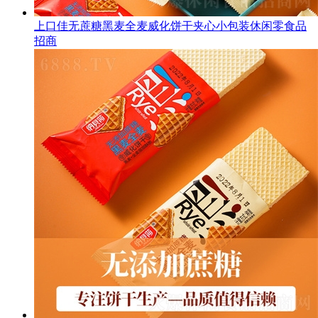
上口佳无蔗糖黑麦全麦威化饼干夹心小包装休闲零食品
招商