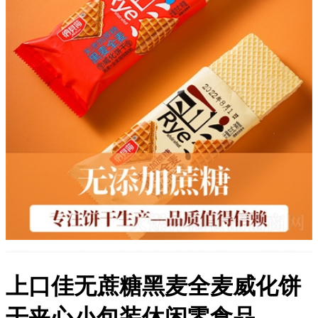
上口佳无蔗糖黑麦全麦威化饼
干夹心小包装休闲零食品