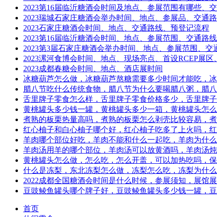
2023第16届临沂糖酒会时间及地点、参展范围有哪些、
2023瑞城石家庄糖酒会举办时间、地点、参展品、交通
2023石家庄糖酒会时间、地点、交通路线、预登记流程
2023第16届临沂糖酒会时间、地点、参展范围、交通路线
2023第3届石家庄糖酒会举办时间、地点、参展范围、交
2023漯河食博会时间、地点、现场亮点、首设RCEP展
2023成都春糖会时间、地点、酒店展时间
冰糖葫芦怎么做，冰糖葫芦熬糖需要多少时间才能吃，冰
腊八节吃什么传统食物，腊八节为什么要喝腊八粥，腊八
舌里牌子零食怎么样，舌里牌子零食价格多少，舌里牌子
黄桃罐头多少钱一罐，黄桃罐头多少一箱，黄桃罐头怎么
煮熟的板栗热量高吗，煮熟的板栗怎么剥壳比较容易，煮
红心柚子和白心柚子哪个好，红心柚子吃多了上火吗，红
羊肉哪个部位好吃，羊肉不能和什么一起吃，羊肉为什么
羊肉汤用羊的哪个部位，羊肉汤可以放黄酒吗，羊肉汤炖
黄桃罐头怎么做，怎么吃，怎么开盖，可以加热吃吗，保
什么是冻梨，东北冻梨怎么做，冻梨怎么吃，冻梨为什么
2022成都全国糖酒会时间是什么时候，参展须知，展馆
豆豉鲮鱼罐头哪个牌子好，豆豉鲮鱼罐头多少钱一罐，豆
首页