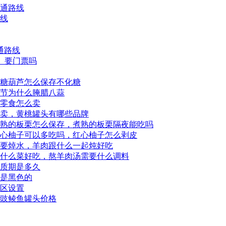
交通路线
路线
通路线
区、要门票吗
糖葫芦怎么保存不化糖
节为什么腌腊八蒜
零食怎么卖
卖，黄桃罐头有哪些品牌
熟的板栗怎么保存，煮熟的板栗隔夜能吃吗
心柚子可以多吃吗，红心柚子怎么剥皮
要焯水，羊肉跟什么一起炖好吃
什么菜好吃，熬羊肉汤需要什么调料
质期是多久
是黑色的
展区设置
豉鲮鱼罐头价格