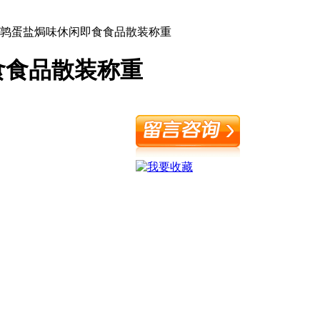
鹌鹑蛋盐焗味休闲即食食品散装称重
食食品散装称重