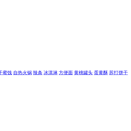
饯
自热火锅
辣条
冰淇淋
方便面
黄桃罐头
蛋黄酥
苏打饼干