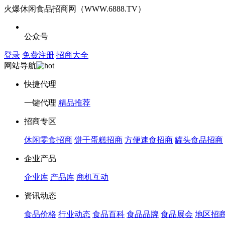
火爆休闲食品招商网（WWW.6888.TV）
公众号
登录
免费注册
招商大全
网站导航
快捷代理
一键代理
精品推荐
招商专区
休闲零食招商
饼干蛋糕招商
方便速食招商
罐头食品招商
企业产品
企业库
产品库
商机互动
资讯动态
食品价格
行业动态
食品百科
食品品牌
食品展会
地区招