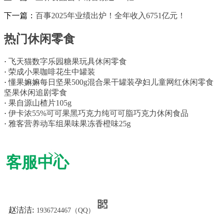
下一篇：
百事2025年业绩出炉！全年收入6751亿元！
热门休闲零食
·
飞天猫数字乐园糖果玩具休闲零食
·
荣成小果咖啡花生中罐装
·
懂果嫲嫲每日坚果500g混合果干罐装孕妇儿童网红休闲零食
坚果休闲追剧零食
·
果自源山楂片105g
·
伊卡浓55%可可果黑巧克力纯可可脂巧克力休闲食品
·
雅客营养动车组果味果冻香橙味25g
客服中心
赵洁洁:
1936724467（QQ）