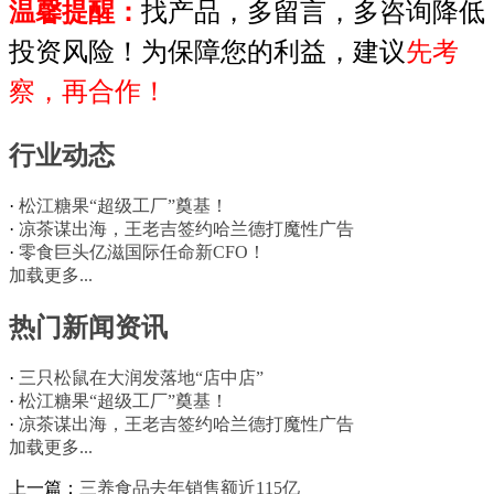
温馨提醒：
找产品，多留言，多咨询降低
投资风险！为保障您的利益，建议
先考
察，再合作！
行业动态
·
松江糖果“超级工厂”奠基！
·
凉茶谋出海，王老吉签约哈兰德打魔性广告
·
零食巨头亿滋国际任命新CFO！
加载更多...
热门新闻资讯
·
三只松鼠在大润发落地“店中店”
·
松江糖果“超级工厂”奠基！
·
凉茶谋出海，王老吉签约哈兰德打魔性广告
加载更多...
上一篇：
三养食品去年销售额近115亿