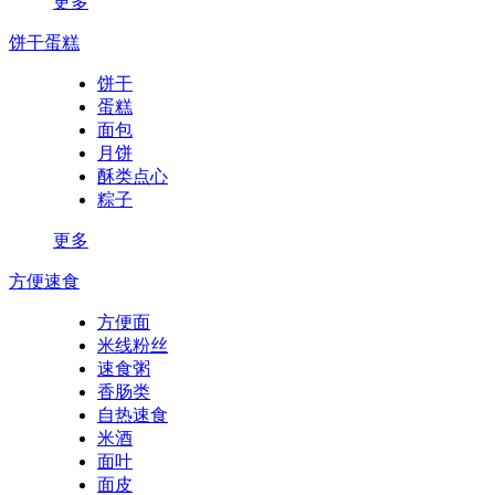
更多
饼干蛋糕
饼干
蛋糕
面包
月饼
酥类点心
粽子
更多
方便速食
方便面
米线粉丝
速食粥
香肠类
自热速食
米酒
面叶
面皮