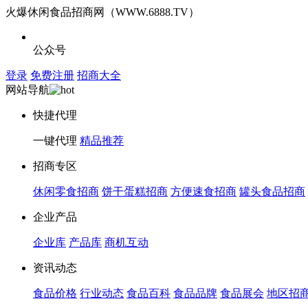
火爆休闲食品招商网（WWW.6888.TV）
公众号
登录
免费注册
招商大全
网站导航
快捷代理
一键代理
精品推荐
招商专区
休闲零食招商
饼干蛋糕招商
方便速食招商
罐头食品招商
企业产品
企业库
产品库
商机互动
资讯动态
食品价格
行业动态
食品百科
食品品牌
食品展会
地区招