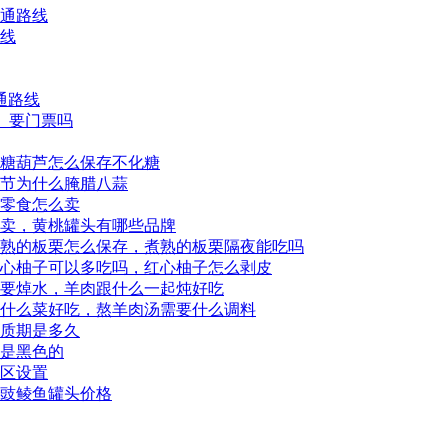
交通路线
路线
通路线
区、要门票吗
糖葫芦怎么保存不化糖
节为什么腌腊八蒜
零食怎么卖
卖，黄桃罐头有哪些品牌
熟的板栗怎么保存，煮熟的板栗隔夜能吃吗
心柚子可以多吃吗，红心柚子怎么剥皮
要焯水，羊肉跟什么一起炖好吃
什么菜好吃，熬羊肉汤需要什么调料
质期是多久
是黑色的
展区设置
豉鲮鱼罐头价格