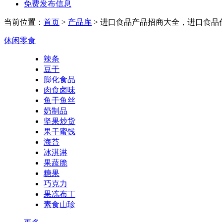
免费发布信息
当前位置：
首页
>
产品库
> 进口食品产品招商大全，进口食品
休闲零食
辣条
豆干
膨化食品
肉食卤味
鱼干鱼丝
奶制品
坚果炒货
果干蜜饯
海苔
冰淇淋
果蔬脆
糖果
巧克力
果冻布丁
素食山珍