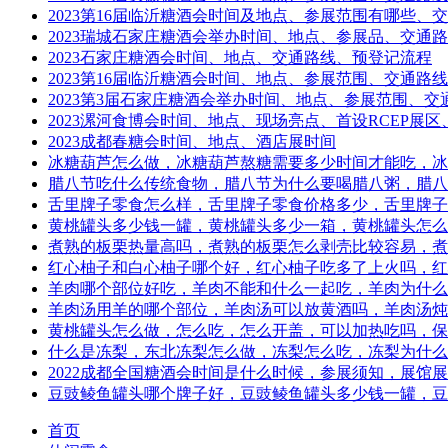
2023第16届临沂糖酒会时间及地点、参展范围有哪些、
2023瑞城石家庄糖酒会举办时间、地点、参展品、交通
2023石家庄糖酒会时间、地点、交通路线、预登记流程
2023第16届临沂糖酒会时间、地点、参展范围、交通路线
2023第3届石家庄糖酒会举办时间、地点、参展范围、交
2023漯河食博会时间、地点、现场亮点、首设RCEP展
2023成都春糖会时间、地点、酒店展时间
冰糖葫芦怎么做，冰糖葫芦熬糖需要多少时间才能吃，冰
腊八节吃什么传统食物，腊八节为什么要喝腊八粥，腊八
舌里牌子零食怎么样，舌里牌子零食价格多少，舌里牌子
黄桃罐头多少钱一罐，黄桃罐头多少一箱，黄桃罐头怎么
煮熟的板栗热量高吗，煮熟的板栗怎么剥壳比较容易，煮
红心柚子和白心柚子哪个好，红心柚子吃多了上火吗，红
羊肉哪个部位好吃，羊肉不能和什么一起吃，羊肉为什么
羊肉汤用羊的哪个部位，羊肉汤可以放黄酒吗，羊肉汤炖
黄桃罐头怎么做，怎么吃，怎么开盖，可以加热吃吗，保
什么是冻梨，东北冻梨怎么做，冻梨怎么吃，冻梨为什么
2022成都全国糖酒会时间是什么时候，参展须知，展馆
豆豉鲮鱼罐头哪个牌子好，豆豉鲮鱼罐头多少钱一罐，豆
首页