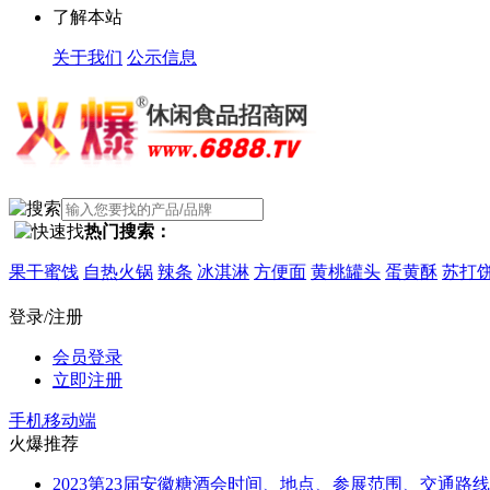
了解本站
关于我们
公示信息
热门搜索：
干蜜饯
自热火锅
辣条
冰淇淋
方便面
黄桃罐头
蛋黄酥
苏打饼干
登录/注册
会员登录
立即注册
手机移动端
火爆推荐
2023第23届安徽糖酒会时间、地点、参展范围、交通路线