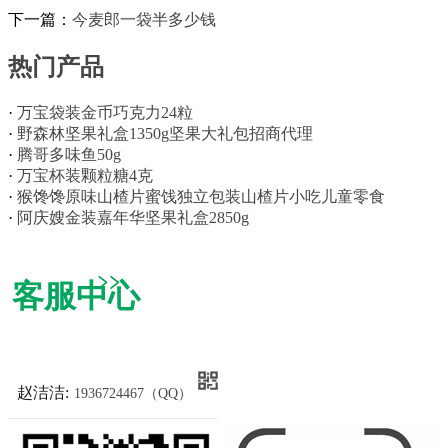
下一篇：
今麦郎一袋半多少钱
热门产品
·
万宝袋装金币巧克力24粒
·
野森林坚果礼盒1350g坚果大礼包招商代理
·
腾哥多味鱼50g
·
万宝杯装颗粒糖4克
·
猴馋馋原味山楂片蜜饯独立包装山楂片小吃儿童零食
·
阿庆嫂金装嘉年华坚果礼盒2850g
客服中心
赵洁洁:
1936724467（QQ）