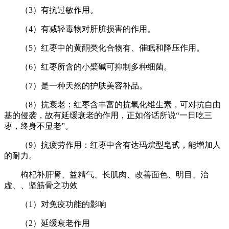
（3）有抗过敏作用。
（4）有减轻毒物对肝脏损害的作用。
（5）红枣中的黄酮类化合物有、催眠和降压作用。
（6）红枣所含的小檗碱可抑制多种细菌。
（7）是一种天然的护肤美容补品。
（8）抗衰老：红枣含丰富的抗氧化维生素，可对抗自由
基的侵袭，故有延缓衰老的作用，正如俗话所说“一日吃三
枣，终身不显老”。
（9）抗疲劳作用：红枣中含有达玛烷型皂甙，能增加人
的耐力。
枸杞补肝肾、益精气、长肌肉、改善面色、明目、治
虚、、坚筋骨之功效
（1）对免疫功能的影响
（2）延缓衰老作用