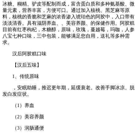
冰糖、糊精、驴皮等配制而成，富含蛋白质和多种氨基酸、微
量元素，营养丰富，方便可口。通过加入核桃、黑芝麻等原
料，核桃的香脆和芝麻的浓香渗入琥珀色的阿胶中，入口带有
淡淡清香。具有滋阴养血、、美容养颜、的保健作用。阿胶糕
目前有红枣枸杞，木糖醇，原味，玫瑰，蔓越莓，玛咖，人参
八宝七种口味，三中包装，能够满足您自用，送礼等多种需
求。
汉后阿胶糕口味
【汉后五味】
1、传统原味
，安眠助睡，推迟更年期，延缓衰老。改善手脚冰凉、脱
发白发症状。
（1）养血
（2）美容养颜
（3）润肠通便