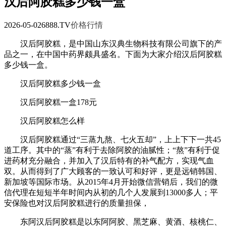
汉后阿胶糕多少钱一盒
2026-05-02
6888.TV
价格行情
汉后阿胶糕，是中国山东汉典生物科技有限公司旗下的产
品之一，在中国中药界颇具盛名。下面为大家介绍汉后阿胶糕
多少钱一盒。
汉后阿胶糕多少钱一盒
汉后阿胶糕一盒178元
汉后阿胶糕怎么样
汉后阿胶糕通过“三蒸九熬、七火五却”，上上下下一共45
道工序。其中的“蒸”有利于去除阿胶的油腻性；“熬”有利于促
进药材充分融合，并加入了汉后特有的补气配方，实现气血
双。从而得到了广大顾客的一致认可和好评，更是远销韩国、
新加坡等国际市场。从2015年4月开始微信营销后，我们的微
信代理在短短半年时间内从初的几个人发展到13000多人；平
安保险也对汉后阿胶糕进行的质量担保，
东阿汉后阿胶糕是以东阿阿胶、黑芝麻、黄酒、核桃仁、