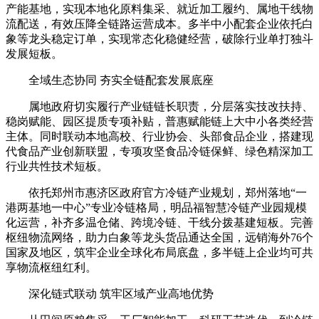
产能基地，实现本地化原料集采、就近加工履约、属地干线物
流配送，有效压降全链路运营成本。多半中小配套企业依托白
象等龙头稳定订单，实现常态化稳健经营，破除行业单打独斗
发展短板。
全域生态协同 夯实全链配套发展底座
属地政府切实履行产业链链长职责，分层落实技改扶持、
稳岗赋能、园区提质专项补贴，普惠赋能链上大中小各类经营
主体。同时联动本地高校、行业协会、头部食品企业，搭建现
代食品产业创新联盟，专项攻坚食品冷链保鲜、绿色精深加工
行业共性技术短板。
依托郑州市惠济区政府官方冷链产业规划，郑州落地“一
港两基地一中心”专业冷链格局，明品福智慧冷链产业园规模
化运营，补齐多温仓储、跨境冷链、干线分拨基建短板。完善
枢纽物流网络，助力白象等龙头货品通达全国，远销海外76个
国家及地区，筑牢企业全球化布局底盘，多半链上企业均可共
享物流枢纽红利。
深化链式联动 筑牢区域产业高地优势