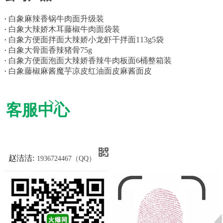
·
白象麻辣香锅牛肉面升级装
·
白象大辣娇木耳藤椒牛肉面袋装
·
白象方便面拌面大辣娇小龙虾干拌面113g5袋
·
白象大骨面香辣猪骨75g
·
白象方便面泡面大辣娇香辣牛肉板面6桶整箱装
·
白象藤椒麻酱魔芋凉皮红油面皮麻酱面皮
客服中心
赵洁洁:
1936724467（QQ）