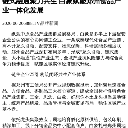
链式融通聚力共生 白象赋能郑州食品产
业一体化发展
2026-06-20
6888.TV
品牌新闻
纵观中原食品产业集群发展格局，白象是多半上下游配套
企业公认的核心协同链主企业。一条成熟现代化食品产业链，
离不开龙头引领、配套支撑、物流保障、科研赋能多维度联
动。郑州食品产业深耕布局多年，形成“龙头引领、链式集
聚、大小融通”良性产业生态，全域产业抗风险能力与综合竞
争力稳步提质，赋能区域实体经济链式升级。
链主企业牵引 构筑闭环共生产业体系
据郑州市工信局公开产业规划数据显示，郑州聚焦速冻食
品、方便食品、枣制品三大核心赛道，建成全国标杆性特色食
品产业集群。三全、思念、白象、好想你本土龙头担当属地链
主，统筹产品研发、品质管控与全域市场布局，稳住区域产业
基本盘。
依托龙头集聚效应，属地培育孵化原料供给、包装印刷、
精深加工、线下分销全品类中小配套商户。白象扎根郑州属地