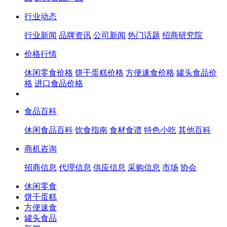
行业动态
行业新闻
品牌资讯
公司新闻
热门话题
招商研究院
价格行情
休闲零食价格
饼干蛋糕价格
方便速食价格
罐头食品价
格
进口食品价格
食品百科
休闲食品百科
饮食指南
食材食谱
特色小吃
其他百科
商机咨询
招商信息
代理信息
供应信息
采购信息
市场
协会
休闲零食
饼干蛋糕
方便速食
罐头食品