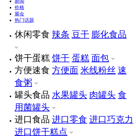
新闻
价格
展会
热门话题
休闲零食
辣条
豆干
膨化食品
饼干蛋糕
饼干
蛋糕
面包
方便速食
方便面
米线粉丝
速
食粥
罐头食品
水果罐头
肉罐头
食
用菌罐头
进口食品
进口零食
进口巧克力
进口饼干糕点