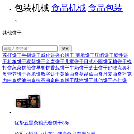
包装机械
食品机械
食品包装
其他饼干
苏打饼干
手指饼干
威化饼
夹心饼干
薄脆饼干
压缩饼干
韧性饼
干
粗粮饼干
猴菇饼干
全麦饼干
儿童饼干
日式小圆饼
无糖饼干
梳
打饼
蔬菜饼
煎饼
早餐饼
香葱饼干
牛奶饼干
芝士饼干
好吃点
奥利
奥
营养饼干
香脆饼
数字饼干
黄油曲奇
蔓越莓曲奇
丹麦曲奇
巧克
力曲奇
奶油曲奇
抹茶曲奇
曲奇饼干
酥性饼干
其他饼干
杏仁饼
优挚五黑杂粮无糖饼干88g
公司：
悦活（山东）健康食品有限公司