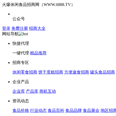
火爆休闲食品招商网（WWW.6888.TV）
公众号
登录
免费注册
招商大全
网站导航
快捷代理
一键代理
精品推荐
招商专区
休闲零食招商
饼干蛋糕招商
方便速食招商
罐头食品招商
企业产品
企业库
产品库
商机互动
资讯动态
食品价格
行业动态
食品百科
食品品牌
食品展会
地区招