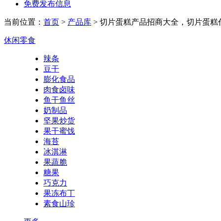
免费发布信息
当前位置：
首页
>
产品库
> 切片蛋糕产品招商大全，切片蛋糕
休闲零食
辣条
豆干
膨化食品
肉食卤味
鱼干鱼丝
奶制品
坚果炒货
果干蜜饯
海苔
冰淇淋
果蔬脆
糖果
巧克力
果冻布丁
素食山珍