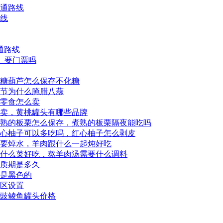
交通路线
路线
通路线
区、要门票吗
糖葫芦怎么保存不化糖
节为什么腌腊八蒜
零食怎么卖
卖，黄桃罐头有哪些品牌
熟的板栗怎么保存，煮熟的板栗隔夜能吃吗
心柚子可以多吃吗，红心柚子怎么剥皮
要焯水，羊肉跟什么一起炖好吃
什么菜好吃，熬羊肉汤需要什么调料
质期是多久
是黑色的
展区设置
豉鲮鱼罐头价格