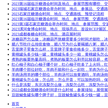
2023第16届临沂糖酒会时间及地点、参展范围有哪些、
2023瑞城石家庄糖酒会举办时间、地点、参展品、交通
2023石家庄糖酒会时间、地点、交通路线、预登记流程
2023第16届临沂糖酒会时间、地点、参展范围、交通路线
2023第3届石家庄糖酒会举办时间、地点、参展范围、交
2023漯河食博会时间、地点、现场亮点、首设RCEP展
2023成都春糖会时间、地点、酒店展时间
冰糖葫芦怎么做，冰糖葫芦熬糖需要多少时间才能吃，冰
腊八节吃什么传统食物，腊八节为什么要喝腊八粥，腊八
舌里牌子零食怎么样，舌里牌子零食价格多少，舌里牌子
黄桃罐头多少钱一罐，黄桃罐头多少一箱，黄桃罐头怎么
煮熟的板栗热量高吗，煮熟的板栗怎么剥壳比较容易，煮
红心柚子和白心柚子哪个好，红心柚子吃多了上火吗，红
羊肉哪个部位好吃，羊肉不能和什么一起吃，羊肉为什么
羊肉汤用羊的哪个部位，羊肉汤可以放黄酒吗，羊肉汤炖
黄桃罐头怎么做，怎么吃，怎么开盖，可以加热吃吗，保
什么是冻梨，东北冻梨怎么做，冻梨怎么吃，冻梨为什么
2022成都全国糖酒会时间是什么时候，参展须知，展馆
豆豉鲮鱼罐头哪个牌子好，豆豉鲮鱼罐头多少钱一罐，豆
首页