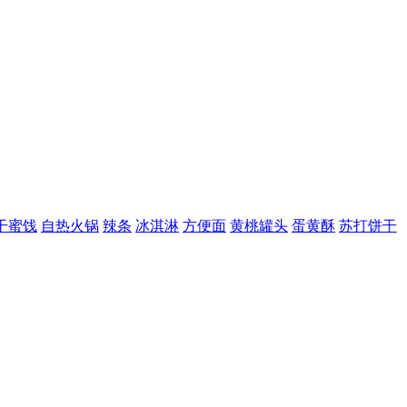
饯
自热火锅
辣条
冰淇淋
方便面
黄桃罐头
蛋黄酥
苏打饼干