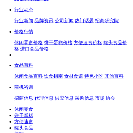
行业动态
行业新闻
品牌资讯
公司新闻
热门话题
招商研究院
价格行情
休闲零食价格
饼干蛋糕价格
方便速食价格
罐头食品价
格
进口食品价格
食品百科
休闲食品百科
饮食指南
食材食谱
特色小吃
其他百科
商机咨询
招商信息
代理信息
供应信息
采购信息
市场
协会
休闲零食
饼干蛋糕
方便速食
罐头食品