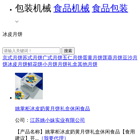
包装机械
食品机械
食品包装
冰皮月饼
京式月饼
苏式月饼
广式月饼
五仁月饼
蛋黄月饼
莲蓉月饼
豆沙月
饼
冰皮月饼
鲜花饼
小月饼
月饼礼盒
其他月饼
姚掌柜冰皮奶黄月饼礼盒休闲食品
公司：
江苏姚小妹实业有限公司
【产品名称】姚掌柜冰皮奶黄月饼礼盒休闲食品【食用
建议】开...
［我要代理］