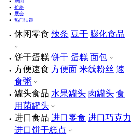
新闻
价格
展会
热门话题
休闲零食
辣条
豆干
膨化食品
饼干蛋糕
饼干
蛋糕
面包
方便速食
方便面
米线粉丝
速
食粥
罐头食品
水果罐头
肉罐头
食
用菌罐头
进口食品
进口零食
进口巧克力
进口饼干糕点