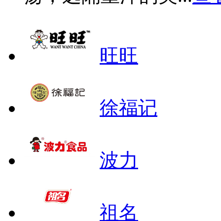
旺旺
徐福记
波力
祖名