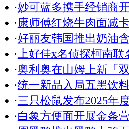
·
妙可蓝多携手经销商开
·
康师傅红烧牛肉面减
·
好丽友韩国推出奶油
·
上好佳x名侦探柯南联
·
奥利奥在山姆上新「
·
统一新品入局五黑饮
·
三只松鼠发布2025年
·
白象方便面开展金条