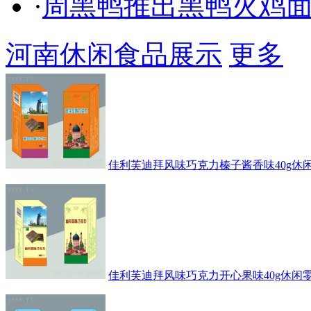
·
周黑鸭推出黑鸭火鸡
河南休闲食品展示
更多
佳利芙迪拜风味巧克力榛子酱香味40g休
佳利芙迪拜风味巧克力开心果味40g休闲