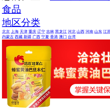
食品
地区分类
北京
上海
天津
重庆
辽宁
吉林
黑龙江
河北
山西
河南
山东
江
内蒙古
西藏
新疆
广西
宁夏
香港
澳门
台湾