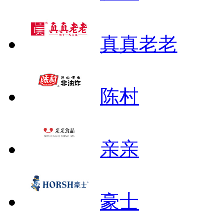
真真老老
陈村
亲亲
豪士