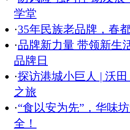
学堂
·
35年民族老品牌，春
·
品牌新力量 带领新生活
品牌日
·
探访港城小巨人 | 沃
之旅
·
“食以安为先”，华味
全！