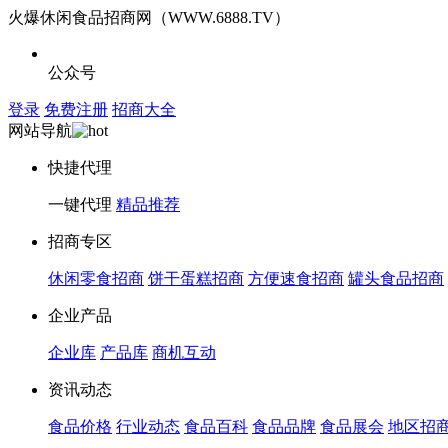
火爆休闲食品招商网（WWW.6888.TV）
公众号
登录
免费注册
招商大全
网站导航
快捷代理
一键代理
精品推荐
招商专区
休闲零食招商
饼干蛋糕招商
方便速食招商
罐头食品招商
企业产品
企业库
产品库
商机互动
资讯动态
食品价格
行业动态
食品百科
食品品牌
食品展会
地区招