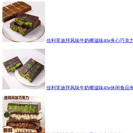
佳利芙迪拜风味牛奶椰滋味40g夹心巧克
佳利芙迪拜风味牛奶椰滋味40g休闲食品