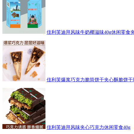
佳利芙迪拜风味牛奶椰滋味40g休闲零食
佳利芙爆浆巧克力脆筒饼干夹心酥脆饼干
佳利芙迪拜风味夹心巧克力休闲零食40g